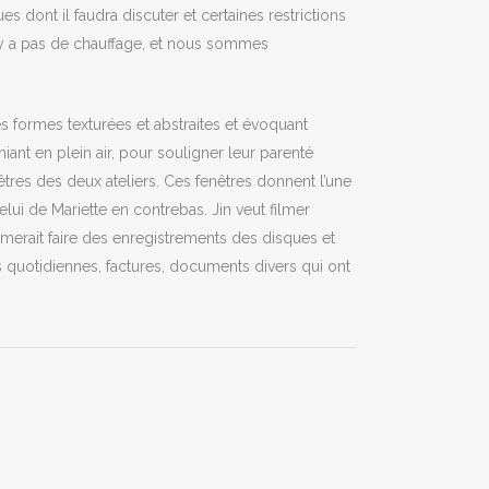
s dont il faudra discuter et certaines restrictions
n’y a pas de chauffage, et nous sommes
es formes texturées et abstraites et évoquant
iant en plein air, pour souligner leur parenté
tres des deux ateliers. Ces fenêtres donnent l’une
celui de Mariette en contrebas. Jin veut filmer
aimerait faire des enregistrements des disques et
es quotidiennes, factures, documents divers qui ont