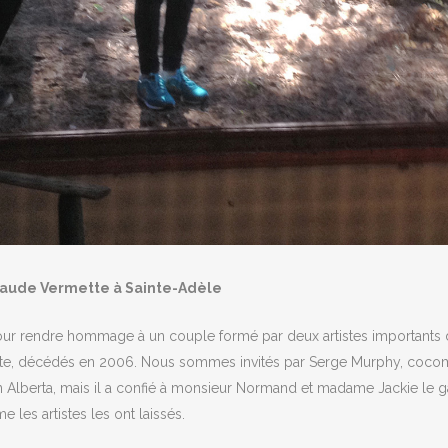
laude Vermette à
Sainte-Ad
èle
pour rendre hommage à un couple formé par deux artistes importants
tte, décédés en 2006. Nous sommes invités par Serge Murphy, cocom
 en Alberta, mais il a confié à monsieur Normand et madame Jackie le g
 les artistes les ont laissé
s.