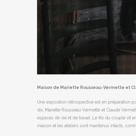
Maison de Mariette Rousseau-Vermette et C
Une exposition rétrospective est en préparation 
dix, Mariette Rousseau-Vermette et Claude Verme
espaces de vie et de travail. Le fils du couple vit
maison et les ateliers sont maintenus intacts, comme