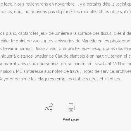
 idée. Nous reviendrons en novembre. Il y a certains détails logistique
spaces, nous ne pouvons pas déplacer les meubles et les objets, il 
s plans, captant les jeux de lumière à la surface des tissus, créant d
difier le point de vue sur les tapisseries de Mariette en les photograph
s l’environnement. Jessica veut prendre les vues réciproques des fenê
niquer à distance, l’atelier de Claude étant situé en haut du terrain et 
sons ambiants et aux personnes qui se parlent en travaillant. Velibor 
 maison. MC s’intéresse aux notes de travail, notes de service, archiv
Raymonde aime les étagères remplies d’objets rares et insolites.
Print page